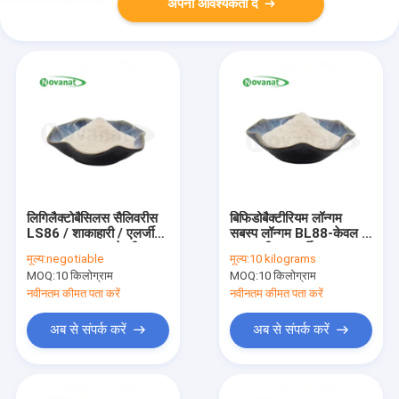
अपनी आवश्यकता दें
लिगिलैक्टोबैसिलस सैलिवरीस
बिफिडोबैक्टीरियम लॉन्गम
LS86 / शाकाहारी / एलर्जी
सबस्प लॉन्गम BL88-केवल /
मुक्त / लस मुक्त / डेयरी मुक्त
शाकाहारी / एलर्जी मुक्त /
मूल्य:
negotiable
मूल्य:
10 kilograms
ग्लूटेन मुक्त / डेयरी मुक्त
MOQ:
10 किलोग्राम
MOQ:
10 किलोग्राम
नवीनतम कीमत पता करें
नवीनतम कीमत पता करें
अब से संपर्क करें
अब से संपर्क करें