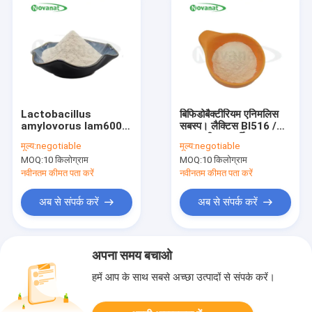
Lactobacillus
बिफिडोबैक्टीरियम एनिमलिस
amylovorus lam600
सबस्प। लैक्टिस BI516 /
50billion cfu/g/
शाकाहारी / एलर्जी मुक्त /
मूल्य:
negotiable
मूल्य:
negotiable
शाकाहारी/एलर्जेन मुक्त/लस
ग्लूटेन मुक्त / डेयरी मुक्त
MOQ:
10 किलोग्राम
MOQ:
10 किलोग्राम
मुक्त/डेयरी मुक्त
नवीनतम कीमत पता करें
नवीनतम कीमत पता करें
अब से संपर्क करें
अब से संपर्क करें
अपना समय बचाओ
हमें आप के साथ सबसे अच्छा उत्पादों से संपर्क करें।