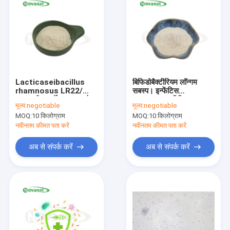
Lacticaseibacillus
बिफिडोबैक्टीरियम लॉन्गम
rhamnosus LR22/
सबस्प। इन्फेंटिस
शाकाहारी/एलर्जेन मुक्त/ग्लूटेन
BI211/100 बिलियन
मूल्य:
negotiable
मूल्य:
negotiable
मुक्त/दूध मुक्त/पाचन स्वास्थ्य
CFU/g / शाकाहारी / एलर्जी
MOQ:
10 किलोग्राम
MOQ:
10 किलोग्राम
मुक्त / ग्लूटेन मुक्त / डेयरी
मुक्त
नवीनतम कीमत पता करें
नवीनतम कीमत पता करें
अब से संपर्क करें
अब से संपर्क करें
घर
उत्पादों
वीडियो