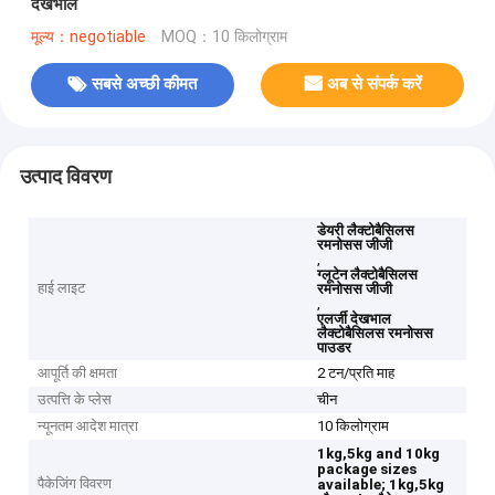
देखभाल
मूल्य：negotiable
MOQ：10 किलोग्राम
सबसे अच्छी कीमत
अब से संपर्क करें
उत्पाद विवरण
डेयरी लैक्टोबैसिलस
रमनोसस जीजी
,
ग्लूटेन लैक्टोबैसिलस
हाई लाइट
रमनोसस जीजी
,
एलर्जी देखभाल
लैक्टोबैसिलस रमनोसस
पाउडर
आपूर्ति की क्षमता
2 टन/प्रति माह
उत्पत्ति के प्लेस
चीन
न्यूनतम आदेश मात्रा
10 किलोग्राम
1kg,5kg and 10kg
package sizes
पैकेजिंग विवरण
available;
1kg,5kg