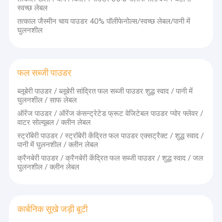
हरी चाय निकालने पाउडर
स्वच्छ लेबल
विकसित करने के लिए विपणन में सहायता की.
तत्काल जैस्मीन चाय पाउडर 40% पॉलीफेनोल्स/स्वच्छ लेबल/पानी में
भिक्षु फल निकालें पाउडर
गुणवत्ता आश्वासन
घुलनशील
औद्योगिक मानकों तक पहुँचने वाली उत्पादन सुविधाओं और उन्नत उपकरणों
है; पारित NSF cGMP आहार अनुपूरक प्रणाली प्रमाणन, ISO9001
हर्बल निकालें पाउडर
अंतरराष्ट्रीय गुणवत्ता प्रणाली प्रमाणन,आईएसओ 22000 अंतर्राष्ट्रीय
खाद्य सुरक्षा प्रबंधन प्रणाली प्रमाणन, हलाल और कोषेर प्रमाणन।
गोजी बेरी निकालें पाउडर
फल सब्जी पाउडर
अनुकूलित उत्पादन
ब्लूबेरी पाउडर / ब्लूबेरी सांद्रित फल सब्जी पाउडर शुद्ध स्वाद / पानी में
गुलाब निकालें पाउडर
समृद्ध अनुभव, आधुनिक मेगा डेटा और रोबोट उत्पादन पर भरोसा करते हुए,
घुलनशील / साफ लेबल
कैप्सूल, पाउडर, ग्रेन्युल, टैबलेट और मौखिक तरल पदार्थों का अनुकूलित
ऑरेंज पाउडर / ऑरेंज कंसन्ट्रेटेड फ्रूट वेजिटेबल पाउडर प्योर फ्लेवर /
जिनसेंग निकालें पाउडर
निर्माण।
वाटर सोल्यूबल / क्लीन लेबल
स्ट्रॉबेरी पाउडर / स्ट्रॉबेरी केंद्रित फल पाउडर एक्सट्रैक्ट / शुद्ध स्वाद /
गिंग्को बिलोबा एक्सट्रेक्ट पाउडर
पानी में घुलनशील / क्लीन लेबल
पौधों के निष्कर्षण का कारखाना
हम
e
खोज करना
e
निकालना
सी
हिनेज़
m
ओस्ट
पी
रसीला
i
सामग्री
.
क्रैनबेरी पाउडर / क्रैनबेरी केंद्रित फल सब्जी पाउडर / शुद्ध स्वाद / जल
तत्काल चाय निकालें पाउडर
घुलनशील / क्लीन लेबल
अभिनव वैज्ञानिक अनुसंधान
फल सब्जी पाउडर
पौधों के अर्क के दर्जनों आविष्कार पेटेंट के मालिक थे और कई उद्योग सम्मान
जैसे उच्च तकनीक उद्यम और राष्ट्रीय वैज्ञानिक प्रगति पुरस्कार जीते।
कार्बनिक सूखे जड़ी बूटी
कार्बनिक सूखे जड़ी बूटी
समृद्ध श्रेणी