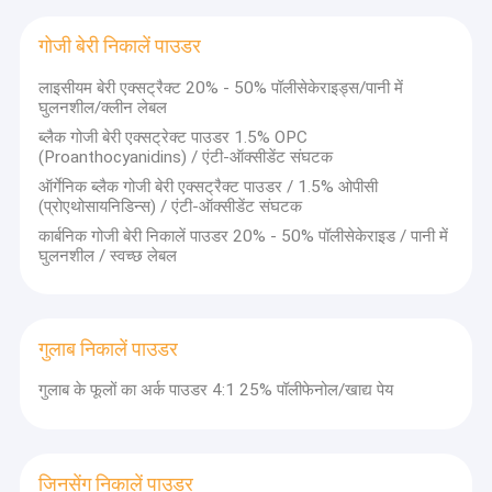
गोजी बेरी निकालें पाउडर
लाइसीयम बेरी एक्सट्रैक्ट 20% - 50% पॉलीसेकेराइड्स/पानी में
घुलनशील/क्लीन लेबल
ब्लैक गोजी बेरी एक्सट्रेक्ट पाउडर 1.5% OPC
(Proanthocyanidins) / एंटी-ऑक्सीडेंट संघटक
ऑर्गेनिक ब्लैक गोजी बेरी एक्सट्रैक्ट पाउडर / 1.5% ओपीसी
(प्रोएथोसायनिडिन्स) / एंटी-ऑक्सीडेंट संघटक
कार्बनिक गोजी बेरी निकालें पाउडर 20% - 50% पॉलीसेकेराइड / पानी में
घुलनशील / स्वच्छ लेबल
गुलाब निकालें पाउडर
घर
गुलाब के फूलों का अर्क पाउडर 4:1 25% पॉलीफेनोल/खाद्य पेय
30 से अधिक वर्षों के लिए हम दुनिया भर के ग्राहकों के लिए उच्चतम
उत्पादों
गुणवत्ता वाले प्रोबायोटिक्स और हर्बल अर्क बना रहे हैं। हमारे उत्पाद
रचनात्मक हैं, जहां भी संभव हो, नैतिक और प्राकृतिक सामग्री का उपयोग
करते हुए,विशेषज्ञों द्वारा जो लगातार नवाचार करते हैं ताकि सर्वोत्तम सूत्रों
वीडियो
को विकसित किया जा सके।हमारे ग्राहकों के स्वास्थ्य के लिए, नोवानेट रेंज
जिनसेंग निकालें पाउडर