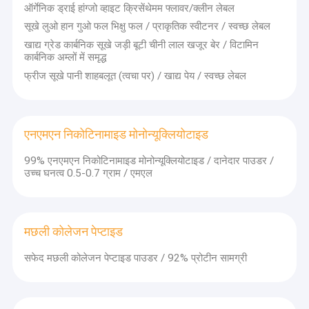
विभिन्न पौधों के अर्क जैसे चाय, ख्रिसंथेमम, गुलाब, कुत्जू जड़ और मोंक
एनएमएन निकोटिनामाइड मोनोन्यूक्लियोटाइड
ऑर्गेनिक ड्राई हांग्जो व्हाइट क्रिसेंथेमम फ्लावर/क्लीन लेबल
फल का उत्पादन और अनुसंधान।
सूखे लुओ हान गुओ फल भिक्षु फल / प्राकृतिक स्वीटनर / स्वच्छ लेबल
मछली कोलेजन पेप्टाइड
गुणवत्ता आश्वासन
खाद्य ग्रेड कार्बनिक सूखे जड़ी बूटी चीनी लाल खजूर बेर / विटामिन
कार्बनिक अम्लों में समृद्ध
ISO9001 अंतर्राष्ट्रीय गुणवत्ता प्रणाली प्रमाणन, ISO22000
HACCP, FSSC22000, HALAL, KOSHER, Sedex,
फ्रीज सूखे पानी शाहबलूत (त्वचा पर) / खाद्य पेय / स्वच्छ लेबल
Rainforest और अन्य घरेलू और विदेशी प्रमाणन पारित किया।
अनुकूलित उत्पादन
उद्योग के 30 वर्षों के अनुभव के साथ, हम अनुकूलित सेवाएं प्रदान करते हैं
एनएमएन निकोटिनामाइड मोनोन्यूक्लियोटाइड
जैसे कि फॉर्मूलेशन सहायता, दस्तावेज तैयार करना, कच्चे माल का मिश्रण,
दानेदार।
99% एनएमएन निकोटिनामाइड मोनोन्यूक्लियोटाइड / दानेदार पाउडर /
उच्च घनत्व 0.5-0.7 ग्राम / एमएल
मछली कोलेजन पेप्टाइड
सफेद मछली कोलेजन पेप्टाइड पाउडर / 92% प्रोटीन सामग्री