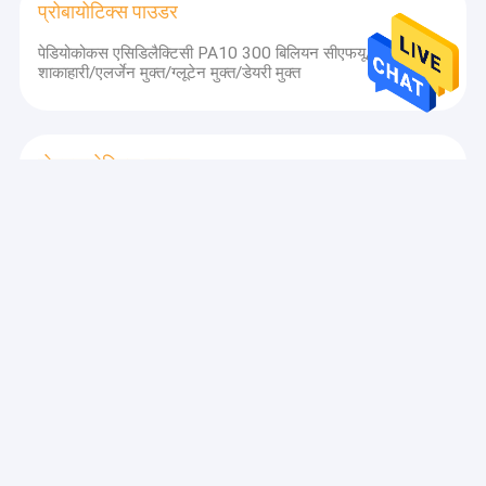
प्रोबायोटिक्स पाउडर
पेडियोकोकस एसिडिलैक्टिसी PA10 300 बिलियन सीएफयू/जी
शाकाहारी/एलर्जेन मुक्त/ग्लूटेन मुक्त/डेयरी मुक्त
पोस्टबायोटिक्स पाउडर
पाश्चुरीकृत बिफीडोबैक्टीरियम एनिमेलिस सबस्प। लैक्टिस बीआई516
पोस्टबायोटिक्स पाउडर शाकाहारी/एलर्जेन मुक्त/ग्लूटेन मुक्त/डेयरी मुक्त
हर्बल निकालें पाउडर
किशमिश के पेड़ के बीज का अर्क 8.0% फ्लेवोन्स/क्लीन लेबल/एलर्जेन
मुक्त
तत्काल चाय निकालें पाउडर