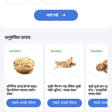
जारी रखें
अनुशंसित उत्पाद
ऑर्गेनिक ड्राई हांग्जो व्हाइट
सूखी जेंसनग जड़ जैविक सूखी
सूखे लुओ हान गुओ फल
क्रिसेंथेमम फ्लावर/क्लीन
जड़ी-बूटियां / स्वच्छ लेबल
फल / प्राकृतिक स्व
लेबल
स्वच्छ लेबल
सबसे अच्छी कीमत
सबसे अच्छी कीमत
सबसे अच्छी 