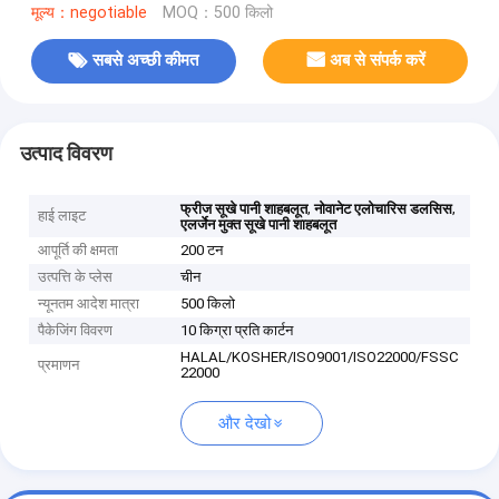
मूल्य：negotiable
MOQ：500 किलो
सबसे अच्छी कीमत
अब से संपर्क करें
उत्पाद विवरण
,
,
फ्रीज सूखे पानी शाहबलूत
नोवानेट एलोचारिस डलसिस
हाई लाइट
एलर्जेन मुक्त सूखे पानी शाहबलूत
आपूर्ति की क्षमता
200 टन
उत्पत्ति के प्लेस
चीन
न्यूनतम आदेश मात्रा
500 किलो
पैकेजिंग विवरण
10 किग्रा प्रति कार्टन
HALAL/KOSHER/ISO9001/ISO22000/FSSC
प्रमाणन
22000
और देखो