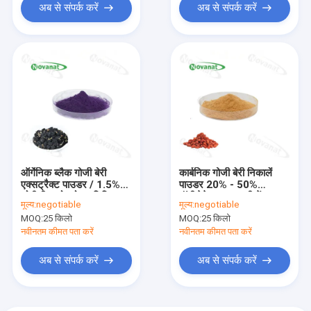
अब से संपर्क करें
अब से संपर्क करें
ऑर्गेनिक ब्लैक गोजी बेरी
कार्बनिक गोजी बेरी निकालें
एक्सट्रैक्ट पाउडर / 1.5%
पाउडर 20% - 50%
ओपीसी (प्रोएथोसायनिडिन्स) /
पॉलीसेकेराइड / पानी में
मूल्य:
negotiable
मूल्य:
negotiable
एंटी-ऑक्सीडेंट संघटक
घुलनशील / स्वच्छ लेबल
MOQ:
25 किलो
MOQ:
25 किलो
नवीनतम कीमत पता करें
नवीनतम कीमत पता करें
अब से संपर्क करें
अब से संपर्क करें