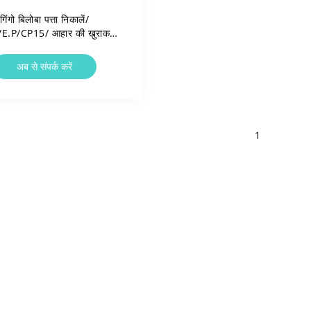
गिंगो बिलोबा पत्ता निकालें/
E.P/CP15/ आहार की खुराक
सामग्री/100% प्राकृतिक
अब से संपर्क करें
1