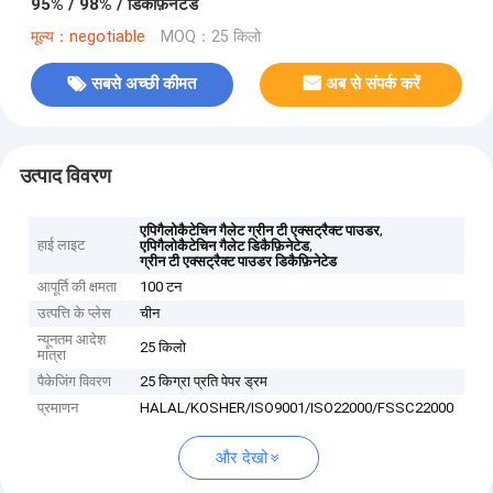
95% / 98% / डिकैफ़िनेटेड
मूल्य：negotiable
MOQ：25 किलो
सबसे अच्छी कीमत
अब से संपर्क करें
उत्पाद विवरण
,
एपिगैलोकैटेचिन गैलेट ग्रीन टी एक्सट्रैक्ट पाउडर
हाई लाइट
,
एपिगैलोकैटेचिन गैलेट डिकैफ़िनेटेड
ग्रीन टी एक्सट्रैक्ट पाउडर डिकैफ़िनेटेड
आपूर्ति की क्षमता
100 टन
उत्पत्ति के प्लेस
चीन
न्यूनतम आदेश
25 किलो
मात्रा
पैकेजिंग विवरण
25 किग्रा प्रति पेपर ड्रम
प्रमाणन
HALAL/KOSHER/ISO9001/ISO22000/FSSC22000
और देखो