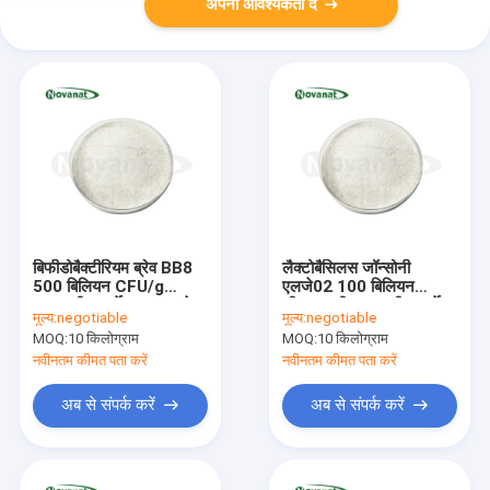
अपनी आवश्यकता दें
बिफीडोबैक्टीरियम ब्रेव BB8
लैक्टोबैसिलस जॉन्सोनी
500 बिलियन CFU/g
एलजे02 100 बिलियन
शाकाहारी/एलर्जेन मुक्त/ग्लूटेन
सीएफयू/जी शाकाहारी/एलर्जेन
मूल्य:
negotiable
मूल्य:
negotiable
मुक्त/डेयरी मुक्त
मुक्त/ग्लूटेन मुक्त/डेयरी मुक्त
MOQ:
10 किलोग्राम
MOQ:
10 किलोग्राम
नवीनतम कीमत पता करें
नवीनतम कीमत पता करें
अब से संपर्क करें
अब से संपर्क करें