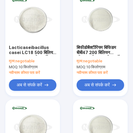
Lacticaseibacillus
बिफीडोबैक्टीरियम बिफिडम
casei LC18 500 बिलियन
बीबी47 200 बिलियन
CFU/g शाकाहारी/एलर्जेन
सीएफयू/जी शाकाहारी/एलर्जेन
मूल्य:
negotiable
मूल्य:
negotiable
मुक्त/ग्लूटेन मुक्त/दूध मुक्त
मुक्त/ग्लूटेन मुक्त/डेयरी मुक्त
MOQ:
10 किलोग्राम
MOQ:
10 किलोग्राम
नवीनतम कीमत पता करें
नवीनतम कीमत पता करें
अब से संपर्क करें
अब से संपर्क करें
घर
उत्पादों
वीडियो