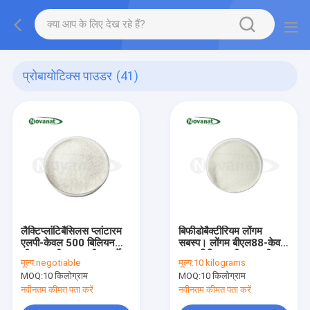
प्रोबायोटिक्स पाउडर
(41)
लैक्टिप्लांटिबैसिलस प्लांटारम
बिफीडोबैक्टीरियम लोंगम
एलपी-केवल 500 बिलियन
सबस्प। लोंगम बीएल88-केवल
सीएफयू/जी शाकाहारी/एलर्जेन
300 बिलियन सीएफयू/जी
मूल्य:
negotiable
मूल्य:
10 kilograms
मुक्त/ग्लूटेन मुक्त/डेयरी मुक्त
शाकाहारी/एलर्जेन मुक्त/ग्लूटेन
MOQ:
10 किलोग्राम
MOQ:
10 किलोग्राम
मुक्त/डेयरी मुक्त
नवीनतम कीमत पता करें
नवीनतम कीमत पता करें