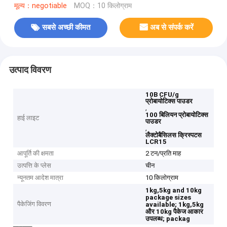
मूल्य：negotiable
MOQ：10 किलोग्राम
सबसे अच्छी कीमत
अब से संपर्क करें
उत्पाद विवरण
10B CFU/g
प्रोबायोटिक्स पाउडर
,
100 बिलियन प्रोबायोटिक्स
हाई लाइट
पाउडर
,
लैक्टोबैसिलस क्रिस्पटस
LCR15
आपूर्ति की क्षमता
2 टन/प्रति माह
उत्पत्ति के प्लेस
चीन
न्यूनतम आदेश मात्रा
10 किलोग्राम
1kg,5kg and 10kg
package sizes
पैकेजिंग विवरण
available;
1kg,5kg
और 10kg पैकेज आकार
उपलब्ध;
packag