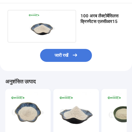
100 अरब लैक्टोबैसिलस
क्रिस्पैटस एलसीआर15
जारी रखें
अनुशंसित उत्पाद