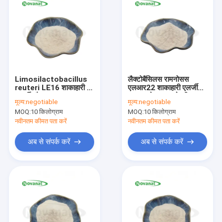
Limosilactobacillus
लैक्टोबैसिलस रामनोसस
reuteri LE16 शाकाहारी /
एलआर22 शाकाहारी एलर्जी
एलर्जी और लस मुक्त/
मुक्त/ग्लूटेन मुक्त/डेयरी मुक्त
मूल्य:
negotiable
मूल्य:
negotiable
MOQ:
10 किलोग्राम
MOQ:
10 किलोग्राम
नवीनतम कीमत पता करें
नवीनतम कीमत पता करें
अब से संपर्क करें
अब से संपर्क करें
घर
उत्पादों
वीडियो