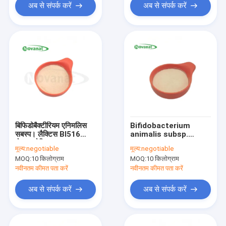
अब से संपर्क करें
अब से संपर्क करें
बिफिडोबैक्टीरियम एनिमलिस
Bifidobacterium
सबस्प। लैक्टिस BI516
animalis subsp.
पोस्टबायोटिक्स पाउडर
lactis BI516
मूल्य:
negotiable
मूल्य:
negotiable
टिंडलाइज्ड / शाकाहारी /
पोस्टबायोटिक्स पाउडर
MOQ:
10 किलोग्राम
MOQ:
10 किलोग्राम
एलर्जी मुक्त / ग्लूटेन मुक्त /
Tyndallized शाकाहारी
डेयरी मुक्त
नवीनतम कीमत पता करें
नवीनतम कीमत पता करें
अब से संपर्क करें
अब से संपर्क करें