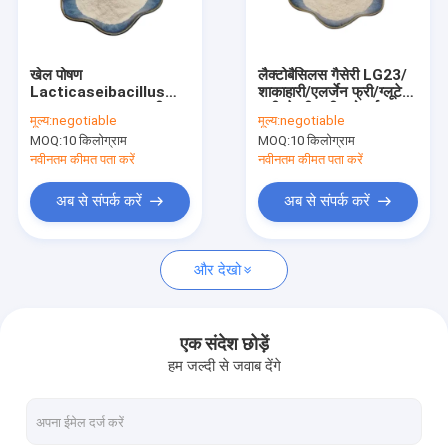
हमारे बारे में
कारखाना भ्रमण
खेल पोषण
लैक्टोबैसिलस गैसेरी LG23/
Lacticaseibacillus
शाकाहारी/एलर्जेन फ्री/ग्लूटेन
गुणवत्ता नियंत्रण
casei LC18 शाकाहारी दूध
फ्री/डेयरी फ्री/स्पोर्ट्स
मूल्य:
negotiable
मूल्य:
negotiable
न्यूट्रिशन
MOQ:
10 किलोग्राम
MOQ:
10 किलोग्राम
संपर्क करें
नवीनतम कीमत पता करें
नवीनतम कीमत पता करें
एक उद्धरण की विनती करे
अब से संपर्क करें
अब से संपर्क करें
और देखो
प्रोबायोटिक्स पाउडर
पोस्टबायोटिक्स पाउडर
एक संदेश छोड़ें
हम जल्दी से जवाब देंगे
गुलदाउदी निकालें पाउडर
हरी चाय एल Theanine