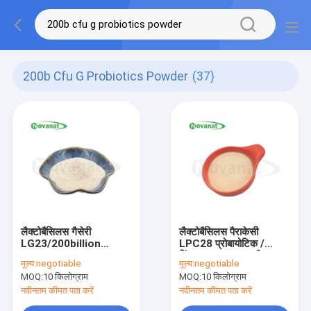
200b Cfu G Probiotics Powder
(37)
लैक्टोबैसिलस गैसेरी
लैक्टोबैसिलस पैराकेसी
LG23/200billion
LPC28 प्रोबायोटिक /
cfu/g/vegan/allergen
टिंडलाइज्ड / शाकाहारी /
मूल्य:
negotiable
मूल्य:
negotiable
मुक्त/लस मुक्त/डेयरी मुक्त
एलर्जी मुक्त / ग्लूटेन मुक्त /
MOQ:
10 किलोग्राम
MOQ:
10 किलोग्राम
डेयरी मुक्त
नवीनतम कीमत पता करें
नवीनतम कीमत पता करें