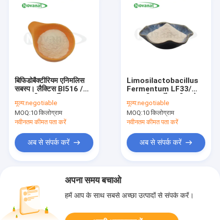
बिफिडोबैक्टीरियम एनिमलिस
Limosilactobacillus
सबस्प। लैक्टिस BI516 /
Fermentum LF33/
शाकाहारी / एलर्जी मुक्त /
शाकाहारी/एलर्जेन फ्री/ग्लूटेन
मूल्य:
negotiable
मूल्य:
negotiable
ग्लूटेन मुक्त / डेयरी मुक्त
फ्री/डेयरी फ्री/ग्रेन्युल
MOQ:
10 किलोग्राम
MOQ:
10 किलोग्राम
नवीनतम कीमत पता करें
नवीनतम कीमत पता करें
अब से संपर्क करें
अब से संपर्क करें
अपना समय बचाओ
हमें आप के साथ सबसे अच्छा उत्पादों से संपर्क करें।