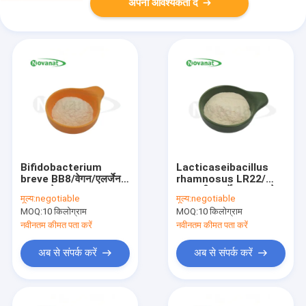
अपनी आवश्यकता दें
Bifidobacterium
Lacticaseibacillus
breve BB8/वेगन/एलर्जेन
rhamnosus LR22/
मुक्त/ग्लूटेन मुक्त/दूध मुक्त
शाकाहारी/एलर्जेन मुक्त/ग्लूटेन
मूल्य:
negotiable
मूल्य:
negotiable
मुक्त/दूध मुक्त/पाचन स्वास्थ्य
MOQ:
10 किलोग्राम
MOQ:
10 किलोग्राम
नवीनतम कीमत पता करें
नवीनतम कीमत पता करें
अब से संपर्क करें
अब से संपर्क करें