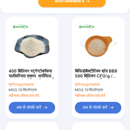
अपनी आवश्यकता दें
400 बिलियन स्ट्रेप्टोकॉकस
बिफिडोबैक्टीरियम ब्रेव BB8
सलीवरियस सबस्प. थर्मोफिलस
500 बिलियन CFU/g /
ST6 प्रोबायोटिक सीएफयू जी
शाकाहारी / एलर्जी मुक्त /
मूल्य:
negotiable
मूल्य:
negotiable
शाकाहारी मुक्त एलर्जी
ग्लूटेन मुक्त / डेयरी मुक्त
MOQ:
10 किलोग्राम
MOQ:
10 किलोग्राम
नवीनतम कीमत पता करें
नवीनतम कीमत पता करें
अब से संपर्क करें
अब से संपर्क करें