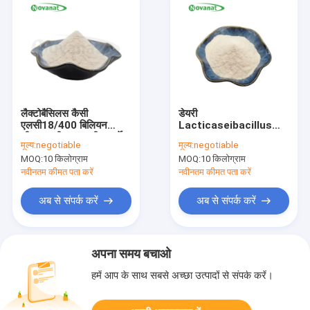
लैक्टोबैसिलस कैसी
डेयरी
एलसी18/400 बिलियन
Lacticaseibacillus
सीएफयू/जी/शाकाहारी/एलर्जेन
rhamnosus GG पाउडर /
मूल्य:
negotiable
मूल्य:
negotiable
मुक्त/ग्लूटेन मुक्त/डेयरी मुक्त
ग्लूटेन शाकाहारी एलर्जी
MOQ:
10 किलोग्राम
MOQ:
10 किलोग्राम
देखभाल / एलर्जी मुक्त
नवीनतम कीमत पता करें
नवीनतम कीमत पता करें
अब से संपर्क करें
अब से संपर्क करें
अपना समय बचाओ
हमें आप के साथ सबसे अच्छा उत्पादों से संपर्क करें।