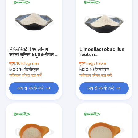
बिफिडोबैक्टीरियम लॉन्गम
Limosilactobacillus
सबस्प लॉन्गम BL88-केवल /
reuteri
शाकाहारी / एलर्जी मुक्त /
le16/200billion
मूल्य:
10 kilograms
मूल्य:
negotiable
ग्लूटेन मुक्त / डेयरी मुक्त
cfu/g/vegan/allergen
MOQ:
10 किलोग्राम
MOQ:
10 किलोग्राम
मुक्त/लस मुक्त/डेयरी मुक्त
नवीनतम कीमत पता करें
नवीनतम कीमत पता करें
अब से संपर्क करें
अब से संपर्क करें
घर
उत्पादों
वीडियो