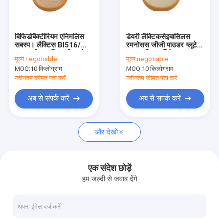
हमारे बारे में
कारखाना भ्रमण
बिफिडोबैक्टीरियम एनिमलिस
डेयरी लैक्टिकसेइबासिलस
सबस्प। लैक्टिस BI516/
रमनोसस जीजी पाउडर ग्लूटेन
गुणवत्ता नियंत्रण
शाकाहारी/एलर्जेन फ्री/ग्लूटेन
शाकाहारी एलर्जी देखभाल
मूल्य:
negotiable
मूल्य:
negotiable
फ्री/डेयरी फ्री/प्रोबायोटिक
MOQ:
10 किलोग्राम
MOQ:
10 किलोग्राम
ड्रॉप्स
संपर्क करें
नवीनतम कीमत पता करें
नवीनतम कीमत पता करें
एक उद्धरण की विनती करे
अब से संपर्क करें
अब से संपर्क करें
और देखो
प्रोबायोटिक्स पाउडर
पोस्टबायोटिक्स पाउडर
एक संदेश छोड़ें
हम जल्दी से जवाब देंगे
गुलदाउदी निकालें पाउडर
हरी चाय एल Theanine