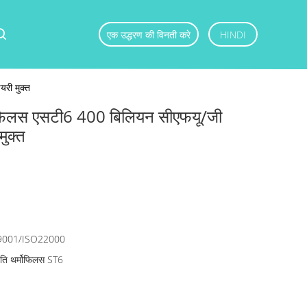
एक उद्धरण की विनती करे
HINDI
यरी मुक्त
्मोफिलस एसटी6 400 बिलियन सीएफयू/जी
मुक्त
9001/ISO22000
जाति थर्मोफिलस ST6