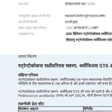
जमा करें:
सीजीएमसीसी नंबर 10755
सांस्कृतिक आहार की स्थिति:
शाकाहारी/डेयरी/ग्लूटेन/हलाल/कोषेर
एलर्जी की स्थिति:
एलर्जी मुक्त
शेल्फ लाइफ और स्टोरेज:
-18°C की स्थिति में 24 महीने
400 बिलियन स्ट्रेप्टोकोकस थर्मोफि
प्रमुखता देना:
सीएफयू स्ट्रेप्टोकोकस थर्मोफिलस प्र
उत्पाद विवरण
स्ट्रेप्टोकोकस सलीवरियस सबस्प. थर्मोफिलस ST6 
संक्षिप्त परिचय
स्ट्रेप्टोकोकस सलीवरियस सबस्प. थर्मोफिलस
यह एक ग्राम-सकारात्मक बैक्टीर
गतिविधि के लिए सकारात्मक है।यह अस्थिर है और इसमें एंडोस्पोर नहीं बनते है
स्ट्रेप्टोकोकस सलीवरियस सबस्प. थर्मोफिलस
ST6 की जांच की जाती है और स्
Pediococcus acidilactici उपभेद को API 50CHL चीनी किण्वन पैटर्न विश
तकनीकी डेटा शीट
विश्लेषण आइटम
विनिर्देश