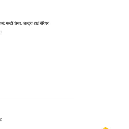
; मल्टी-लेयर, अल्ट्रा-हाई बैरियर
स
90