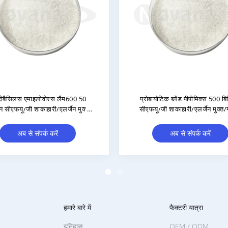
M530 500 बिलियन
लैक्टोबैसिलस जेन्सिनिया LJ37 300 बिलियन
ुक्त/ग्लूटेन मुक्त/
सीएफयू/जी शाकाहारी/एलर्जेन मुक्त/ग्लूटेन
्त
मुक्त/दूध मुक्त
 करें
अब से संपर्क करें
हमारे बारे में
फैक्टरी यात्रा
इतिहास
OEM / ODM