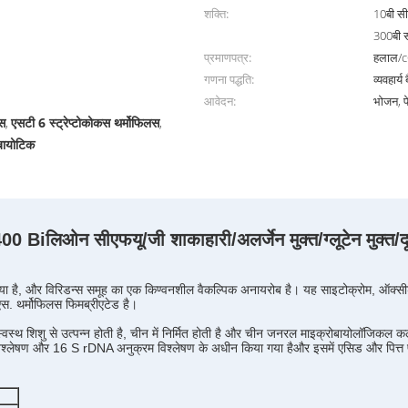
शक्ति:
10बी सी
300बी 
प्रमाणपत्र:
हलाल/
गणना पद्धति:
व्यवहार्
आवेदन:
भोजन, प
लस
एसटी 6 स्ट्रेप्टोकोकस थर्मोफिलस
,
,
ोबायोटिक
400 Bi
लिओन सीएफयू/जी शाकाहारी/अलर्जेन मुक्त/ग्लूटेन मुक्त/दू
िया है, और विरिडन्स समूह का एक किण्वनशील वैकल्पिक अनायरोब है। यह साइटोक्रोम, ऑक्सी
ंएस. थर्मोफिलस फिमब्रीएटेड है।
वस्थ शिशु से उत्पन्न होती है, चीन में निर्मित होती है और चीन जनरल माइक्रोबायोलॉज
्लेषण और 16 S rDNA अनुक्रम विश्लेषण के अधीन किया गया हैऔर इसमें एसिड और पित्त 