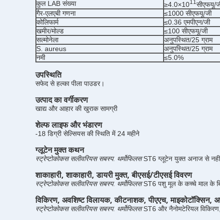
11
कुल LAB संख्या
≥4.0×10
सीएफयू/ज
गैर-एलएबी गणना
≤1000 सीएफयू/जी
कोलिफार्म
≤0.36 एमपीएन/जी
खमीर/मोल्ड
≤100 सीएफयू/जी
सल्मोनेला
अनुपस्थित/25 ग्राम
S. aureus
अनुपस्थित/25 ग्राम
नमी
≤5.0%
उपस्थिति
सफेद से हल्का पीला पाउडर।
उत्पाद का वर्गीकरण
खाद्य और आहार की खुराक सामग्री
शेल्फ लाइफ और भंडारण
-18 डिग्री सेल्सियस की स्थिति में 24 महीने
ग्लूटेन मुक्त कथन
स्ट्रेप्टोकोकस सलीवरियस सबस्प. थर्मोफिलस
ST6 ग्लूटेन युक्त अनाज से नहीं
शाकाहारी, शाकाहारी,
डायरी मुक्त,
बीएसई/टीएसई विवरण
स्ट्रेप्टोकोकस सलीवरियस सबस्प. थर्मोफिलस
ST6
पशु मूल के कच्चे माल के
विकिरण, अवशिष्ट विलायक, कीटनाशक, पीएएच, माइकोटॉक्सिन, अ
स्ट्रेप्टोकोकस सलीवरियस सबस्प. थर्मोफिलस
ST6
और नैनोमटेरियल विकिरण,