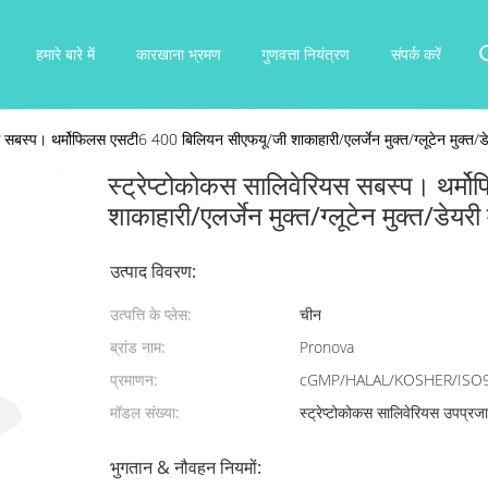
हमारे बारे में
कारखाना भ्रमण
गुणवत्ता नियंत्रण
संपर्क करें
स सबस्प। थर्मोफिलस एसटी6 400 बिलियन सीएफयू/जी शाकाहारी/एलर्जेन मुक्त/ग्लूटेन मुक्त/डे
स्ट्रेप्टोकोकस सालिवेरियस सबस्प। थर
शाकाहारी/एलर्जेन मुक्त/ग्लूटेन मुक्त/डेयरी 
उत्पाद विवरण:
उत्पत्ति के प्लेस:
चीन
ब्रांड नाम:
Pronova
प्रमाणन:
cGMP/HALAL/KOSHER/ISO
मॉडल संख्या:
स्ट्रेप्टोकोकस सालिवेरियस उपप्र
भुगतान & नौवहन नियमों: