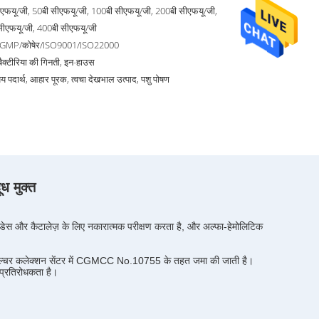
एफयू/जी, 50बी सीएफयू/जी, 100बी सीएफयू/जी, 200बी सीएफयू/जी,
सीएफयू/जी, 400बी सीएफयू/जी
cGMP/कोषेर/ISO9001/ISO22000
य बैक्टीरिया की गिनती, इन-हाउस
ेय पदार्थ, आहार पूरक, त्वचा देखभाल उत्पाद, पशु पोषण
ध मुक्त
डेस और कैटालेज़ के लिए नकारात्मक परीक्षण करता है, और अल्फा-हेमोलिटिक
िकल कल्चर कलेक्शन सेंटर में CGMCC No.10755 के तहत जमा की जाती है।
प्रतिरोधकता है।