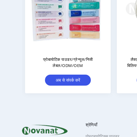
प्रोबायोटिक ब्लेंड पीपीमिक्स 500 बिलियन
एंटरोकोकस फ़ेशियम EF
सीएफयू/जी शाकाहारी/एलर्जेन मुक्त/ग्लूटेन
CFU/g शाकाहारी/एलर्जेन म
मुक्त/डेयरी मुक्त
डेयरी मुक
अब से संपर्क करें
अब से संपर्क
श्रेणियाँ
पोस्टबायोटिक्स पाउडर