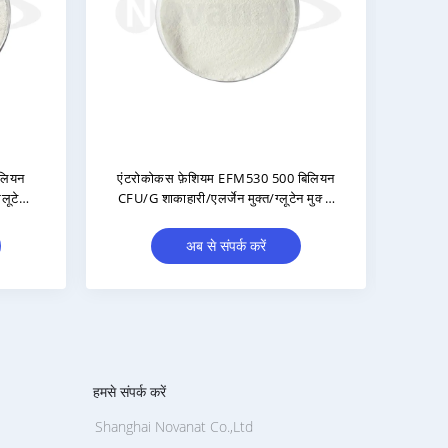
 एसिडिलैक्टिसी PA10 300
प्रोबायोटिक कैप्सूल खाद्य अनुपूरक/
ू/जी शाकाहारी/एलर्जेन मुक्त/
प्रोबायोटिक अनुपूरक/निजी लेबल/ओडीएम/
ूटेन मुक्त/डेयरी मुक्त
ओईएम
अब से संपर्क करें
अब से संपर्क करें
हमसे संपर्क करें
Shanghai Novanat Co.,Ltd