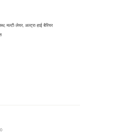
; मल्टी-लेयर, अल्ट्रा-हाई बैरियर
स
90