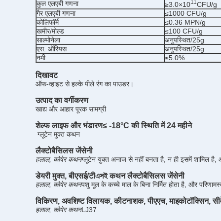
11
कुल एलएबी गणना
≥3.0×10
CFU/g
गैर एलएबी गणना
≤1000 CFU/g
कोलिफॉर्म
≤0.36 MPN/g
खमीर/मोल्ड
≤100 CFU/g
साल्मोनेला
अनुपस्थित/25g
एस. ऑरियस
अनुपस्थित/25g
नमी
≤5.0%
दिखावट
ऑफ-व्हाइट से हल्के पीले रंग का पाउडर।
उत्पाद का वर्गीकरण
खाद्य और आहार पूरक सामग्री
शेल्फ लाइफ और भंडारण
≤ -18°C की स्थिति में 24 महीने
ग्लूटेन मुक्त कथन
लैक्टोबैसिलस जेंसेनी
हलाल, कोषेर कथन
ग्लूटेन युक्त अनाज से नहीं बनता है, न ही इसमें शामिल है,
डेयरी मुक्त,
बीएसई/टीএসই कथन
लैक्टोबैसिलस जेंसेनी
हलाल, कोषेर कथन
पशु मूल के कच्चे माल के बिना निर्मित होता है, और परिण
विकिरण, अवशिष्ट विलायक, कीटनाशक, पीएएच, माइकोटॉक्सिन, स
हलाल, कोषेर कथन
LJ37