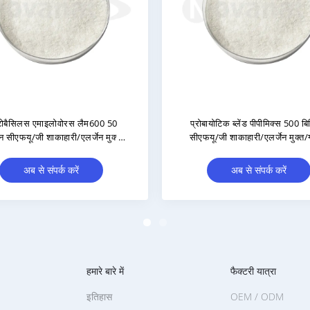
प्रोबायोटिक टैबलेट/प्राइवेट
पेडियोकोकस
लेबल/ODM/OEM
बिलियन सीएफय
ग्ल
अब से संपर्क करें
हमारे बारे में
फैक्टरी यात्रा
इतिहास
OEM / ODM