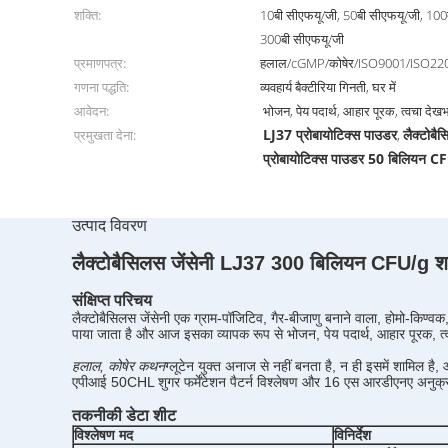
शक्ति:
10बी सीएफयू/जी, 50बी सीएफयू/जी, 100
300बी सीएफयू/जी
प्रमाणपत्र:
हलाल/cGMP/कोषेर/ISO9001/ISO22
गणना पद्धति:
व्यवहार्य बैक्टीरिया गिनती, घर में
आवेदन:
भोजन, पेय पदार्थ, आहार पूरक, त्वचा देख
LJ37 प्रोबायोटिक्स पाउडर
लैक्टोबै
प्रमुखता देना:
,
प्रोबायोटिक्स पाउडर 50 बिलियन 
उत्पाद विवरण
लैक्टोबैसिलस जेंसेनी LJ37 300 बिलियन CFU/g शाकाहा
संक्षिप्त परिचय
लैक्टोबैसिलस जेंसेनी एक ग्राम-पॉजिटिव, गैर-बीजाणु बनाने वाला, होमो-किण्वक
पाया जाता है और आज इसका व्यापक रूप से भोजन, पेय पदार्थ, आहार पूरक, त्
हलाल, कोषेर कथन
ग्लूटेन युक्त अनाज से नहीं बनता है, न ही इसमें शामिल है,
एपीआई 50CHL शुगर फर्मेंटेशन पैटर्न विश्लेषण और 16 एस आरडीएनए अनुक्रम
तकनीकी डेटा शीट
विश्लेषण मद
विनिर्देश