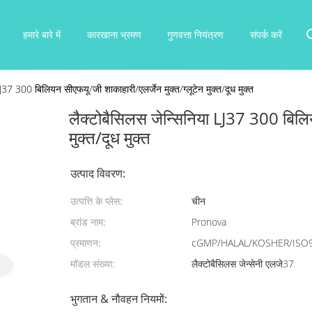
हमारे बारे में
कारखाना भ्रमण
गुणवत्ता नियंत्रण
संपर्क करें
LJ37 300 बिलियन सीएफयू/जी शाकाहारी/एलर्जेन मुक्त/ग्लूटेन मुक्त/दूध मुक्त
लैक्टोबैसिलस जेन्सिनिया LJ37 300 बिलिय
मुक्त/दूध मुक्त
उत्पाद विवरण:
उत्पत्ति के प्लेस:
चीन
ब्रांड नाम:
Pronova
प्रमाणन:
cGMP/HALAL/KOSHER/ISO
मॉडल संख्या:
लैक्टोबैसिलस जेन्सेनी एलजे37
भुगतान & नौवहन नियमों: