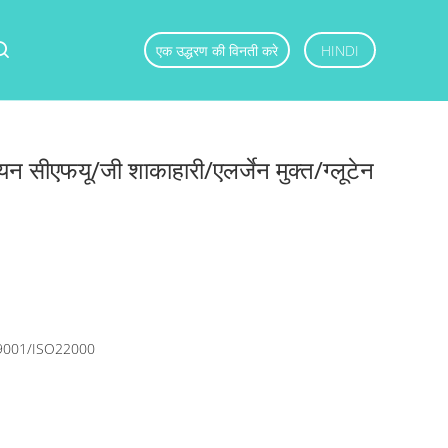
एक उद्धरण की विनती करे
HINDI
न सीएफयू/जी शाकाहारी/एलर्जेन मुक्त/ग्लूटेन
9001/ISO22000