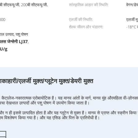
बी सीएफयू/जी, 200बी सीएफयू/जी,
सांस्कृतिक आहार की स्थिति:
वेगन/डेय
000
एलर्जी की स्थिति:
एलर्जी मु
शेल्फ जीवन और भंडारण:
-18°C की
भाल उत्पाद, पशु पोषण
सिलस जेन्सेनी LJ37
,
CFU/g
री/एलर्जी मुक्त/ग्लूटेन मुक्त/डेयरी मुक्त
, कैटालेज-नकारात्मक प्रोबायोटिक है। यह मानव आंतों के मार्ग, मानव मुंह और
महिला वी-ज़ोन
का
वचा देखभाल उत्पादों और पशु पोषण में उपयोग किया जाता है।
 और न ही इससे उत्पादित होता है और यह ग्लूटेन से मुक्त है।
मानव से प्राप्त और स्क्रीन किया
 विश्लेषण किया गया है। और यह एसिड और पित्त के प्रतिरोधी है।