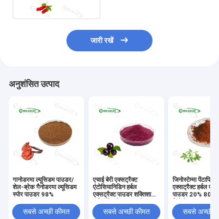
जारी रखें
अनुशंसित उत्पाद
गानोडरमा ल्यूसिडम पाउडर/
एचाई बेरी एक्सट्रैक्ट
जिनोस्टेम्मा पेंटाफिल
शेल-ब्रेक गैनोडरमा ल्यूसिडम
एंटोसियानिडिन हर्बल
एक्सट्रैक्ट हर्बल एक्स
स्पोर पाउडर 98%
एक्सट्रैक्ट पाउडर शक्तिशाली
पाउडर 20% 80%
एंटीऑक्सिडेंट/स्वच्छ लेबल
जिपेनोसाइड्स / क्ल
सबसे अच्छी कीमत
सबसे अच्छी कीमत
सबसे अच्छी 