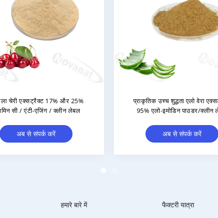
द्धता एलो वेरा एक्सट्रैक्ट
स्पाइन डेट सीड एक्सट्रैक्ट 4:1/सेमेन
िन पाउडर/क्लीन लेबल
Ziziphi सीड एक्सट्रैक्ट / क्लीन लेबल /
एलर्जी मुक्त / अच्छी जल घुलनशीलता
े संपर्क करें
अब से संपर्क करें
हमारे बारे में
फैक्टरी यात्रा