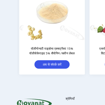
एसरोला चेरी एक्सट्रैक्ट 17% और 25%
प्राकृतिक उच्च शु
विटामिन सी / एंटी-एजिंग / क्लीन लेबल
95% एलो-इमोड
अब से संपर्क करें
अब स
श्रेणियाँ