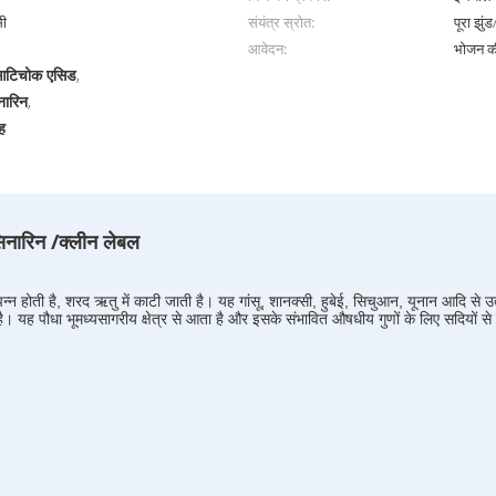
सी
संयंत्र स्रोत:
पूरा झुंड
आवेदन:
भोजन क
 आटिचोक एसिड
,
नारिन
,
ोह
िनारिन /क्लीन लेबल
न होती है, शरद ऋतु में काटी जाती है। यह गांसू, शानक्सी, हुबेई, सिचुआन, यूनान आदि से उत
ै। यह पौधा भूमध्यसागरीय क्षेत्र से आता है और इसके संभावित औषधीय गुणों के लिए सदियों 