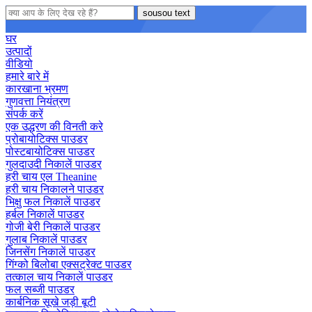
sousou text
घर
उत्पादों
वीडियो
हमारे बारे में
कारखाना भ्रमण
गुणवत्ता नियंत्रण
संपर्क करें
एक उद्धरण की विनती करे
प्रोबायोटिक्स पाउडर
पोस्टबायोटिक्स पाउडर
गुलदाउदी निकालें पाउडर
हरी चाय एल Theanine
हरी चाय निकालने पाउडर
भिक्षु फल निकालें पाउडर
हर्बल निकालें पाउडर
गोजी बेरी निकालें पाउडर
गुलाब निकालें पाउडर
जिनसेंग निकालें पाउडर
गिंग्को बिलोबा एक्सट्रेक्ट पाउडर
तत्काल चाय निकालें पाउडर
फल सब्जी पाउडर
कार्बनिक सूखे जड़ी बूटी