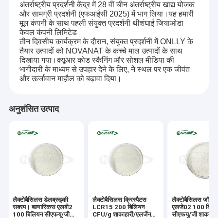
अंतर्राष्ट्रीय प्रदर्शनी केंद्र में 28 वीं चीन अंतर्राष्ट्रीय खाद्य योजक
और सामग्री प्रदर्शनी (एफआईसी 2025) में भाग लिया।यह हमारी
मूल कंपनी के साथ पहली संयुक्त प्रदर्शनी थीशंघाई जियाओडा
केवल कंपनी लिमिटेड
तीन दिवसीय कार्यक्रम के दौरान, संयुक्त प्रदर्शनी में ONLLY के
तैयार उत्पादों को NOVANAT के कच्चे माल उत्पादों के साथ
दिखाया गया।क्यूआर कोड स्कैनिंग और सोशल मीडिया की
भागीदारी के माध्यम से उपहार देने के लिए, ने स्थल पर एक जीवंत
और ऊर्जावान माहौल को बढ़ावा दिया।
अनुशंसित उत्पाद
लैक्टोबैसिलस डेलब्रुइकी
लैक्टोबैसिलस क्रिस्पैटस
लैक्टोबैसिलस जॉन्सो
सबस्प। बल्गारिकस एलबी2
LCR15 200 बिलियन
एलजे02 100 बिलि
100 बिलियन सीएफयू/जी
CFU/g शाकाहारी/एलर्जेन
सीएफयू/जी शाकाहारी