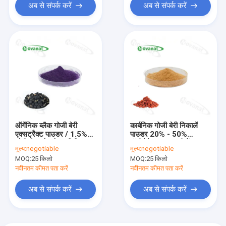
अब से संपर्क करें
अब से संपर्क करें
ऑर्गेनिक ब्लैक गोजी बेरी
कार्बनिक गोजी बेरी निकालें
एक्सट्रैक्ट पाउडर / 1.5%
पाउडर 20% - 50%
ओपीसी (प्रोएथोसायनिडिन्स) /
पॉलीसेकेराइड / पानी में
मूल्य:
negotiable
मूल्य:
negotiable
एंटी-ऑक्सीडेंट संघटक
घुलनशील / स्वच्छ लेबल
MOQ:
25 किलो
MOQ:
25 किलो
नवीनतम कीमत पता करें
नवीनतम कीमत पता करें
अब से संपर्क करें
अब से संपर्क करें