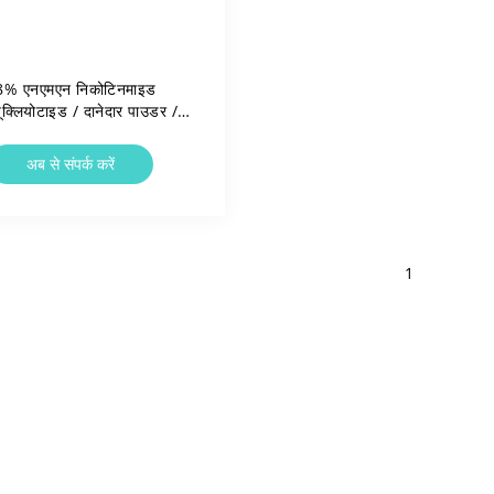
8% एनएमएन निकोटिनमाइड
यूक्लियोटाइड / दानेदार पाउडर /
च घनत्व 0.5-0.7 ग्राम/एमएल
अब से संपर्क करें
1