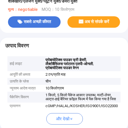
शाकाहारी/एलर्जेन मुक्त/ग्लूटेन मुक्त/डेयरी मुक्त
मूल्य：negotiable
MOQ：10 किलोग्राम
सबसे अच्छी कीमत
अब से संपर्क करें
उत्पाद विवरण
,
प्रोबायोटिक्स पाउडर फ्री डेयरी
हाई लाइट
,
लैक्टोबैसिलस प्लांटारम एलपी-ओनली
प्रोबायोटिक्स पाउडर वेगन
आपूर्ति की क्षमता
2 टन/प्रति माह
उत्पत्ति के प्लेस
चीन
न्यूनतम आदेश मात्रा
10 किलोग्राम
1 किलो, 5 किलो पैकेज आकार उपलब्ध; मल्टी-लेयर,
पैकेजिंग विवरण
अल्ट्रा-हाई बैरियर फ़ॉइल फिल्म में पैक किया गया है जिस
प्रमाणन
cGMP/HALAL/KOSHER/ISO9001/ISO22000
और देखो