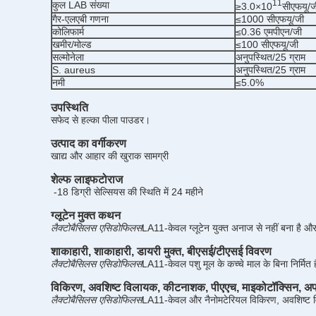
11
कुल LAB संख्या
≥3.0×10
सीएफयू/ज
गैर-एलएबी गणना
≤1000 सीएफयू/जी
कोलिफार्म
≤0.36 एमपीएन/जी
खमीर/मोल्ड
≤100 सीएफयू/जी
सल्मोनेला
अनुपस्थित/25 ग्राम
S. aureus
अनुपस्थित/25 ग्राम
नमी
≤5.0%
उपस्थिति
सफेद से हल्का पीला पाउडर।
उत्पाद का वर्गीकरण
खाद्य और आहार की खुराक सामग्री
शेल्फ लाइफ
टोराज
-18 डिग्री सेल्सियस की स्थिति में 24 महीने
ग्लूटेन मुक्त कथन
लैक्टोबैसिलस एसिडोफिलस
LA11-केवल
ग्लूटेन युक्त अनाज से नहीं बना है और
शाकाहारी, शाकाहारी,
डायरी मुक्त,
बीएसई/टीएसई विवरण
लैक्टोबैसिलस एसिडोफिलस
LA11-केवल
पशु मूल के कच्चे माल के बिना निर्म
विकिरण, अवशिष्ट विलायक, कीटनाशक, पीएएच, माइकोटॉक्सिन, अप
लैक्टोबैसिलस एसिडोफिलस
LA11-केवल
और नैनोमटेरियल विकिरण, अवशिष्ट 