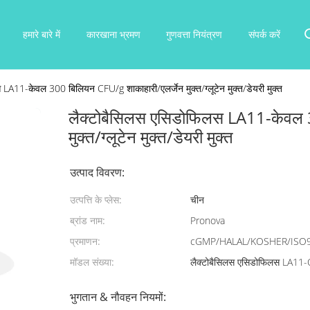
हमारे बारे में
कारखाना भ्रमण
गुणवत्ता नियंत्रण
संपर्क करें
LA11-केवल 300 बिलियन CFU/g शाकाहारी/एलर्जेन मुक्त/ग्लूटेन मुक्त/डेयरी मुक्त
लैक्टोबैसिलस एसिडोफिलस LA11-केवल 
मुक्त/ग्लूटेन मुक्त/डेयरी मुक्त
उत्पाद विवरण:
उत्पत्ति के प्लेस:
चीन
ब्रांड नाम:
Pronova
प्रमाणन:
cGMP/HALAL/KOSHER/ISO
मॉडल संख्या:
लैक्टोबैसिलस एसिडोफिलस LA11-
भुगतान & नौवहन नियमों: