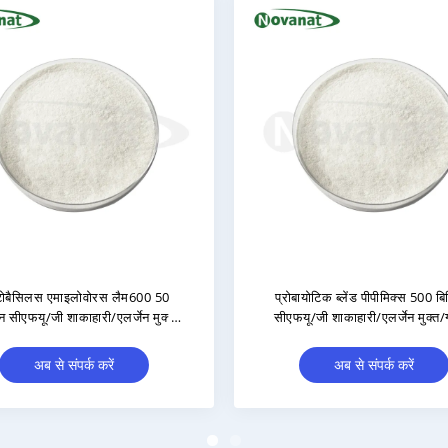
actobacillus Brevis LBr05 200
प्रोबायोटिक टैबलेट/प्राइवेट
यन CFU/g शाकाहारी/एलर्जेन मुक्त/
लेबल/ODM/OEM
ग्लूटेन मुक्त/दूध मुक्त
अब से संपर्क करें
अब से संपर्क करें