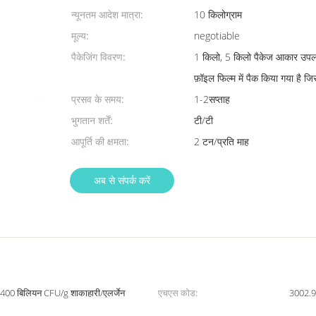
न्यूनतम आदेश मात्रा:
10 किलोग्राम
मूल्य:
negotiable
पैकेजिंग विवरण:
1 किलो, 5 किलो पैकेज आकार उपलब्ध
फ़ॉइल फिल्म में पैक किया गया है जि
प्रसव के समय:
1-2सप्ताह
भुगतान शर्तें:
टी/टी
आपूर्ति की क्षमता:
2 टन/प्रति माह
अब से संपर्क करें
400 बिलियन CFU/g शाकाहारी/एलर्जेन
एचएस कोड:
3002.