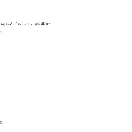
; मल्टी-लेयर, अल्ट्रा-हाई बैरियर
स
90