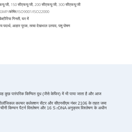
फयू/जी, 150 सीएफयू/जी, 200 सीएफयू/जी, 300 सीएफयू/जी
cGMP/कोषेर/ISO9001/ISO22000
 बैक्टीरिया गिनती, घर में
ेय पदार्थ, आहार पूरक, त्वचा देखभाल उत्पाद, पशु पोषण
यह कुछ पारंपरिक किण्वित दूध (जैसे केफिर) में भी पाया जाता है और आज
्रोबायोलॉजिकल कल्चर कलेक्शन सेंटर और सीएनसीएम नंबर 2106 के तहत जमा
नी किण्वन पैटर्न विश्लेषण और 16 S rDNA अनुक्रम विश्लेषण के अधीन