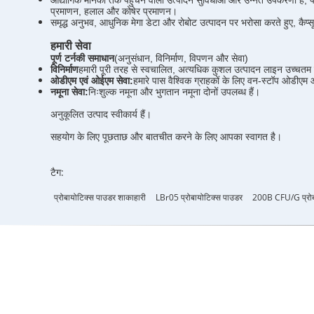
औद्योगिक मानकों तक पहुँचने वाली उत्पादन सुविधाओं और उन्नत उपकरणों है;
प्रमाणन, हलाल और कोषेर प्रमाणन।
समृद्ध अनुभव, आधुनिक मेगा डेटा और रोबोट उत्पादन पर भरोसा करते हुए, कैप्स
हमारी सेवा
पूर्ण टर्नकी समाधान
(अनुसंधान, विनिर्माण, विपणन और सेवा)
विनिर्माण
हमारी पूरी तरह से स्वचालित, अत्यधिक कुशल उत्पादन लाइन उच्चतम प्रभ
ओडीएम एवं ओईएम सेवा:
हमारे पास वैश्विक ग्राहकों के लिए वन-स्टॉप ओडी
नमूना सेवा:
निःशुल्क नमूना और भुगतान नमूना दोनों उपलब्ध हैं।
अनुकूलित उत्पाद स्वीकार्य हैं।
सहयोग के लिए पूछताछ और बातचीत करने के लिए आपका स्वागत है।
टैग:
प्रोबायोटिक्स पाउडर शाकाहारी
LBr05 प्रोबायोटिक्स पाउडर
200B CFU/g प्रोब