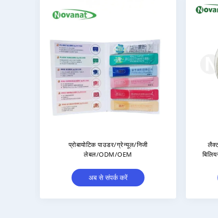
िलियन
लैक्टोबैसिलस जेन्सिनिया LJ37 300 बिलियन
Levil
 मुक्त/
सीएफयू/जी शाकाहारी/एलर्जेन मुक्त/ग्लूटेन
बिलि
मुक्त/दूध मुक्त
अब से संपर्क करें