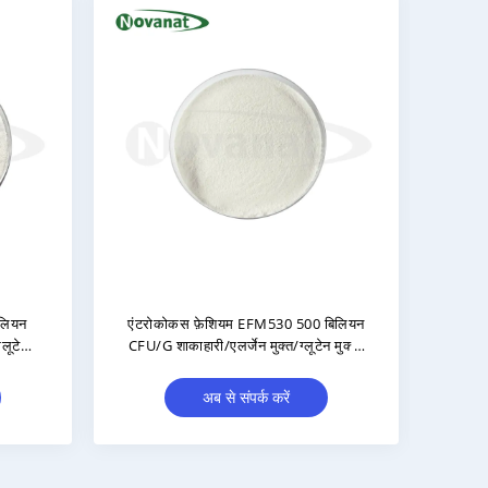
पेडियोकोकस एसिडिलैक्टिसी PA10 300
बिलियन सीएफयू/जी शाकाहारी/एलर्जेन मुक्त/
ग्लूटेन मुक्त/डेयरी मुक्त
अब से संपर्क करें