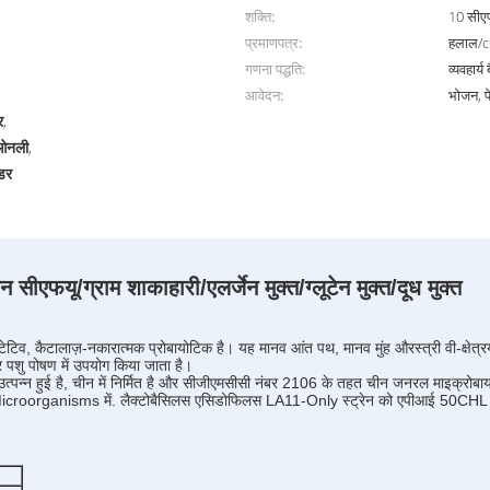
शक्ति:
10 सीए
प्रमाणपत्र:
हलाल/
गणना पद्धति:
व्यवहार्य
आवेदन:
भोजन, प
र
,
-ओनली
,
उडर
यू/ग्राम शाकाहारी/एलर्जेन मुक्त/ग्लूटेन मुक्त/दूध मुक्त
्मेंटेटिव, कैटालाज़-नकारात्मक प्रोबायोटिक है। यह मानव आंत पथ, मानव मुंह और
स्त्री वी-क्षेत्र
 और पशु पोषण में उपयोग किया जाता है।
से उत्पन्न हुई है, चीन में निर्मित है और सीजीएमसीसी नंबर 2106 के तहत चीन जनरल माइक
icroorganisms में. लैक्टोबैसिलस एसिडोफिलस LA11-Only स्ट्रेन को एपीआई 50CHL ची