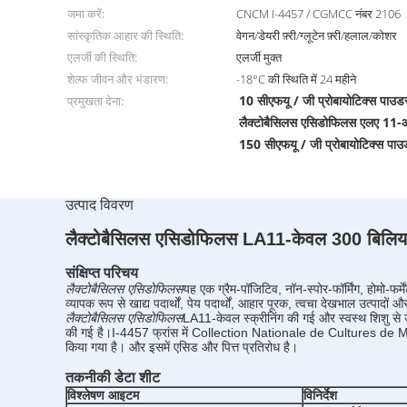
जमा करें:
CNCM I-4457 / CGMCC नंबर 2106
सांस्कृतिक आहार की स्थिति:
वेगन/डेयरी फ़्री/ग्लूटेन फ़्री/हलाल/कोशर
एलर्जी की स्थिति:
एलर्जी मुक्त
शेल्फ जीवन और भंडारण:
-18°C की स्थिति में 24 महीने
10 सीएफयू / जी प्रोबायोटिक्स पाउड
प्रमुखता देना:
लैक्टोबैसिलस एसिडोफिलस एलए 11
150 सीएफयू / जी प्रोबायोटिक्स पा
उत्पाद विवरण
लैक्टोबैसिलस एसिडोफिलस LA11-केवल 300 बिलियन सीएफ
संक्षिप्त परिचय
लैक्टोबैसिलस एसिडोफिलस
यह एक ग्रैम-पॉजिटिव, नॉन-स्पोर-फॉर्मिंग, होमो-फर
व्यापक रूप से खाद्य पदार्थों, पेय पदार्थों, आहार पूरक, त्वचा देखभाल उत्पादों
लैक्टोबैसिलस एसिडोफिलस
LA11-केवल
स्क्रीनिंग की गई और स्वस्थ शिशु 
की गई है।I-4457 फ्रांस में Collection Nationale de Cultures de M
किया गया है। और इसमें एसिड और पित्त प्रतिरोध है।
तकनीकी डेटा शीट
विश्लेषण आइटम
विनिर्देश