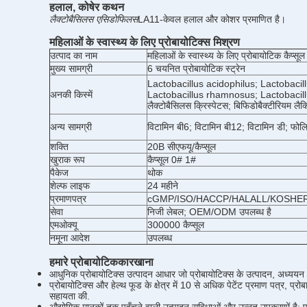
हलाल, कोषेर कथन
लैक्टोबैसिलस एसिडोफिलस
LA11-केवल
हलाल और कोशर प्रमाणित है।
महिलाओं के स्वास्थ्य के लिए प्रोबायोटिक्स मिश्रण
उत्पाद का नाम
महिलाओं के स्वास्थ्य के लिए प्रोबायोटिक कैप्सूल
मुख्य सामग्री
6 चयनित प्रोबायोटिक स्ट्रेन
Lactobacillus acidophilus; Lactobacill
अनकी किस्में
Lactobacillus rhamnosus; Lactobacill
लैक्टोबैसिलस क्रिस्पेटस; बिफिडोबैक्टीरियम लैक
अन्य सामग्री
विटामिन बी6; विटामिन बी12; विटामिन डी; फ
शक्ति
20B सीएफयू/कैप्सूल
खुराक रूप
कैप्सूल 0# 1#
पैकेज
थोक
शेल्फ लाइफ
24 महीने
प्रमाणपत्र
cGMP/ISO/HACCP/HALALL/KOSHE
सेवा
निजी लेबल; OEM/ODM उपलब्ध है
एमओक्यू
300000 कैप्सूल
नमूना आदेश
उपलब्ध
हमारे प्रोबायोटिक
कारखाना
आधुनिक प्रोबायोटिक्स उत्पादन आधार जो प्रोबायोटिक्स के उत्पादन, अध्य
प्रोबायोटिक्स और हेल्थ फूड के क्षेत्र में 10 से अधिक पेटेंट प्रमाण पत्र, प्
सहायता की.