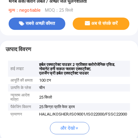
थनब अर्क/क्लीन लेबल / अच्छी जल घुलनशीलता
मूल्य：negotiable
MOQ：25 किलो
सबसे अच्छी कीमत
अब से संपर्क करें
उत्पाद विवरण
,
हर्बल एक्सट्रेक्ट पाउडर 2 प्रतिशत क्लोरोजेनिक एसिड
हाई लाइट
,
नोवानेट हनी सकल फ्लावर एक्सट्रैक्ट
एलर्जेन फ्री हर्बल एक्सट्रैक्ट पाउडर
आपूर्ति की क्षमता
100 टन
उत्पत्ति के प्लेस
चीन
न्यूनतम आदेश
25 किलो
मात्रा
पैकेजिंग विवरण
25 किग्रा प्रति पेपर ड्रम
प्रमाणन
HALAL/KOSHER/ISO9001/ISO22000/FSSC22000
और देखो