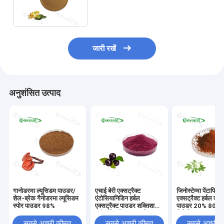
अर्क/क्लीन लेबल / अच्छी जल घुलनशीलता
जारी रखें
अनुशंसित उत्पाद
गानोडरमा ल्यूसिडम पाउडर/
एचाई बेरी एक्सट्रैक्ट
जिनोस्टेम्मा पेंटाफिल
शेल-ब्रेक गैनोडरमा ल्यूसिडम
एंटोसियानिडिन हर्बल
एक्सट्रैक्ट हर्बल एक्स
स्पोर पाउडर 98%
एक्सट्रैक्ट पाउडर शक्तिशाली
पाउडर 20% 80%
एंटीऑक्सिडेंट/स्वच्छ लेबल
जिपेनोसाइड्स / क्ल
सबसे अच्छी कीमत
सबसे अच्छी कीमत
सबसे अच्छी 