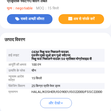
प्राकृतिक स्वीटनर/क्लीन लेबल
मूल्य：negotiable
MOQ：15 किलो
सबसे अच्छी कीमत
अब से संपर्क करें
उत्पाद विवरण
,
OEM भिक्षु फल निकालने पाउडर
हाई लाइट
,
एलर्जेन मुक्त लुओ हान गुओ स्वीटनर
भिक्षु फल निकालने पाउडर 50 प्रतिशत मोग्रोसाइड वी
आपूर्ति की क्षमता
100 टन
उत्पत्ति के प्लेस
चीन
न्यूनतम आदेश
15 किलो
मात्रा
पैकेजिंग विवरण
25 किग्रा प्रति पेपर ड्रम
प्रमाणन
HALAL/KOSHER/ISO9001/ISO22000/FSSC22000
और देखो