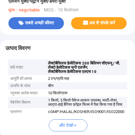
एलर्जेन मुक्त/ग्लूटेन मुक्त/डेयरी मुक्त
मूल्य：negotiable
MOQ：10 किलोग्राम
सबसे अच्छी कीमत
अब से संपर्क करें
उत्पाद विवरण
,
लैक्टोबैसिलस हेल्वेटिकस 200 बिलियन सीएफयू / जी
हाई लाइट
,
लैक्टो हेल्वेटिकस फ्री एलर्जेन
लैक्टोबैसिलस हेल्वेटिकस एलएच 10
आपूर्ति की क्षमता
2 टन/प्रति माह
उत्पत्ति के प्लेस
चीन
न्यूनतम आदेश मात्रा
10 किलोग्राम
1 किलो, 5 किलो पैकेज आकार उपलब्ध; मल्टी-लेयर,
पैकेजिंग विवरण
अल्ट्रा-हाई बैरियर फ़ॉइल फिल्म में पैक किया गया है जिस
प्रमाणन
cGMP/HALAL/KOSHER/ISO9001/ISO22000
और देखो