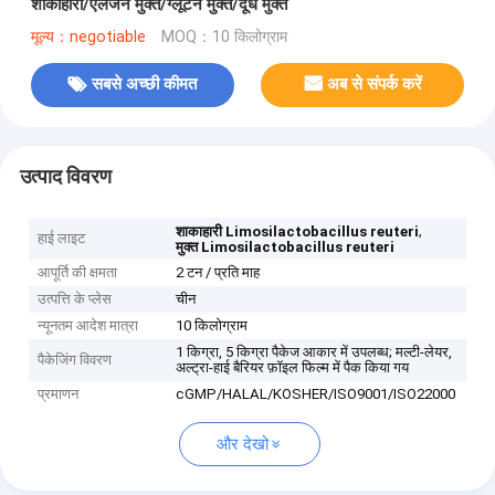
शाकाहारी/एलर्जेन मुक्त/ग्लूटेन मुक्त/दूध मुक्त
मूल्य：negotiable
MOQ：10 किलोग्राम
सबसे अच्छी कीमत
अब से संपर्क करें
उत्पाद विवरण
,
शाकाहारी Limosilactobacillus reuteri
हाई लाइट
मुक्त Limosilactobacillus reuteri
आपूर्ति की क्षमता
2 टन / प्रति माह
उत्पत्ति के प्लेस
चीन
न्यूनतम आदेश मात्रा
10 किलोग्राम
1 किग्रा, 5 किग्रा पैकेज आकार में उपलब्ध; मल्टी-लेयर,
पैकेजिंग विवरण
अल्ट्रा-हाई बैरियर फ़ॉइल फिल्म में पैक किया गय
प्रमाणन
cGMP/HALAL/KOSHER/ISO9001/ISO22000
और देखो