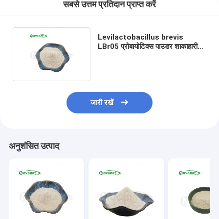
सबसे उत्तम प्रतिदान प्राप्त करें
Levilactobacillus brevis
LBr05 प्रोबायोटिक्स पाउडर शाकाहारी/
एलर्जेन मुक्त/ग्लूटेन मुक्त/दूध मुक्त
जारी रखें
अनुशंसित उत्पाद