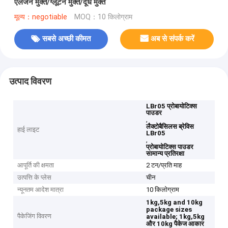
एलर्जेन मुक्त/ग्लूटेन मुक्त/दूध मुक्त
मूल्य：negotiable
MOQ：10 किलोग्राम
सबसे अच्छी कीमत
अब से संपर्क करें
उत्पाद विवरण
LBr05 प्रोबायोटिक्स
पाउडर
,
लैक्टोबैसिलस ब्रेविस
हाई लाइट
LBr05
,
प्रोबायोटिक्स पाउडर
सामान्य प्रतिरक्षा
आपूर्ति की क्षमता
2 टन/प्रति माह
उत्पत्ति के प्लेस
चीन
न्यूनतम आदेश मात्रा
10 किलोग्राम
1kg,5kg and 10kg
package sizes
पैकेजिंग विवरण
available;
1kg,5kg
और 10kg पैकेज आकार