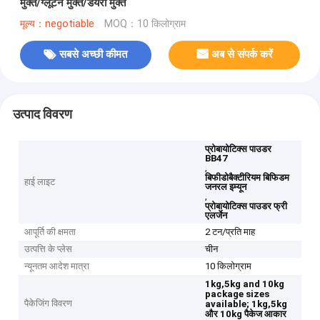
मुक्त/ग्लूटेन मुक्त/डेयरी मुक्त
मूल्य：negotiable
MOQ：10 किलोग्राम
सबसे अच्छी कीमत
अब से संपर्क करें
उत्पाद विवरण
प्रोबायोटिक्स पाउडर
BB47
,
बिफीडोबैक्टीरियम बिफिडम
हाई लाइट
जनरल इम्यून
,
प्रोबायोटिक्स पाउडर फ्री
एलर्जेन
आपूर्ति की क्षमता
2 टन/प्रति माह
उत्पत्ति के प्लेस
चीन
न्यूनतम आदेश मात्रा
10 किलोग्राम
1kg,5kg and 10kg
package sizes
पैकेजिंग विवरण
available;
1kg,5kg
और 10kg पैकेज आकार