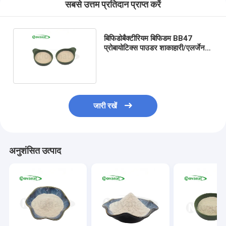
सबसे उत्तम प्रतिदान प्राप्त करें
बिफिडोबैक्टीरियम बिफिडम BB47
प्रोबायोटिक्स पाउडर शाकाहारी/एलर्जेन
मुक्त/ग्लूटेन मुक्त/डेयरी मुक्त
जारी रखें
अनुशंसित उत्पाद