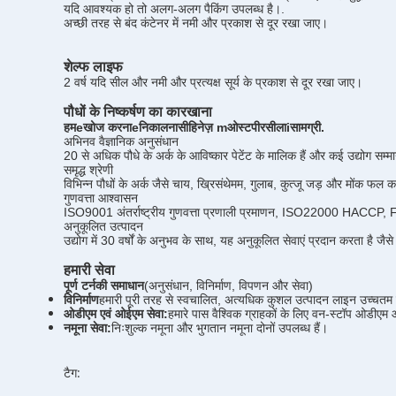
यदि आवश्यक हो तो अलग-अलग पैकिंग उपलब्ध है।
.
अच्छी तरह से बंद कंटेनर में नमी और प्रकाश से दूर रखा जाए।
शेल्फ लाइफ
2 वर्ष यदि सील और नमी और प्रत्यक्ष सूर्य के प्रकाश से दूर रखा जाए।
पौधों के निष्कर्षण का कारखाना
हम
e
खोज करना
e
निकालना
सी
हिनेज़
m
ओस्ट
पी
रसीला
i
सामग्री
.
अभिनव वैज्ञानिक अनुसंधान
20 से अधिक पौधे के अर्क के आविष्कार पेटेंट के मालिक हैं और कई उद्योग सम्मा
समृद्ध श्रेणी
विभिन्न पौधों के अर्क जैसे चाय, ख्रिसंथेमम, गुलाब, कुत्जू जड़ और मोंक फ
गुणवत्ता आश्वासन
ISO9001 अंतर्राष्ट्रीय गुणवत्ता प्रणाली प्रमाणन, ISO22000 HACC
अनुकूलित उत्पादन
उद्योग में 30 वर्षों के अनुभव के साथ, यह अनुकूलित सेवाएं प्रदान करता है ज
हमारी सेवा
पूर्ण टर्नकी समाधान
(अनुसंधान, विनिर्माण, विपणन और सेवा)
विनिर्माण
हमारी पूरी तरह से स्वचालित, अत्यधिक कुशल उत्पादन लाइन उच्चतम प्रभ
ओडीएम एवं ओईएम सेवा:
हमारे पास वैश्विक ग्राहकों के लिए वन-स्टॉप ओडी
नमूना सेवा:
निःशुल्क नमूना और भुगतान नमूना दोनों उपलब्ध हैं।
टैग: