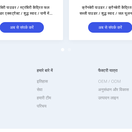
ा Additive
्वच्छ लेबल
हमारे बारे में
फैक्टरी यात्रा
इतिहास
OEM / ODM
सेवा
अनुसंधान और विकास
हमारी टीम
उत्पादन लाइन
परिचय