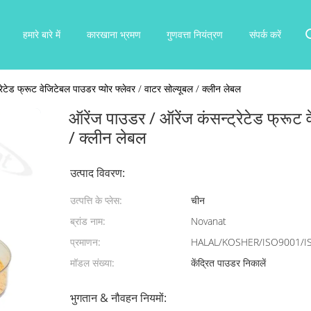
हमारे बारे में
कारखाना भ्रमण
गुणवत्ता नियंत्रण
संपर्क करें
रेटेड फ्रूट वेजिटेबल पाउडर प्योर फ्लेवर / वाटर सोल्यूबल / क्लीन लेबल
ऑरेंज पाउडर / ऑरेंज कंसन्ट्रेटेड फ्रूट व
/ क्लीन लेबल
उत्पाद विवरण:
उत्पत्ति के प्लेस:
चीन
ब्रांड नाम:
Novanat
प्रमाणन:
HALAL/KOSHER/ISO9001/I
मॉडल संख्या:
केंद्रित पाउडर निकालें
भुगतान & नौवहन नियमों: