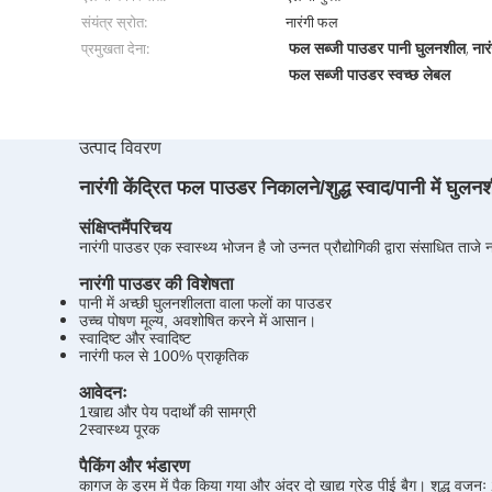
संयंत्र स्रोत:
नारंगी फल
फल सब्जी पाउडर पानी घुलनशील
नार
प्रमुखता देना:
,
फल सब्जी पाउडर स्वच्छ लेबल
उत्पाद विवरण
नारंगी केंद्रित फल पाउडर निकालने/शुद्ध स्वाद/पानी में घुल
संक्षिप्त
मैं
परिचय
नारंगी पाउडर एक स्वास्थ्य भोजन है जो उन्नत प्रौद्योगिकी द्वारा संसाधित ताज
नारंगी पाउडर की विशेषता
पानी में अच्छी घुलनशीलता वाला फलों का पाउडर
उच्च पोषण मूल्य, अवशोषित करने में आसान।
स्वादिष्ट और स्वादिष्ट
नारंगी फल से 100% प्राकृतिक
आवेदनः
1खाद्य और पेय पदार्थों की सामग्री
2स्वास्थ्य पूरक
पैकिंग और भंडारण
कागज के ड्रम में पैक किया गया और अंदर दो खाद्य ग्रेड पीई बैग। शुद्ध वजनः