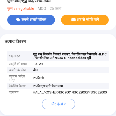
घुलनशील/शुद्ध जड़/स्वच्छ लेबल
मूल्य：negotiable
MOQ：25 किलो
सबसे अच्छी कीमत
अब से संपर्क करें
उत्पाद विवरण
,
शुद्ध जड़ जिनसेंग निकालें पाउडर
जिनसेंग जड़ निकालने HLPC
हाई लाइट
,
जिनसेंग निकालने पाउडर Ginsenosides यूवी
आपूर्ति की क्षमता
100 टन
उत्पत्ति के प्लेस
चीन
न्यूनतम आदेश
25 किलो
मात्रा
पैकेजिंग विवरण
25 किग्रा प्रति पेपर ड्रम
प्रमाणन
HALAL/KOSHER/ISO9001/ISO22000/FSSC22000
और देखो