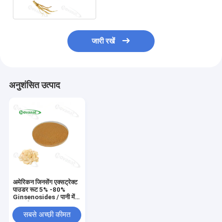
जारी रखें
अनुशंसित उत्पाद
अमेरिकन जिनसेंग एक्सट्रेक्ट
पाउडर रूट 5% -80%
Ginsenosides / पानी में
घुलनशील
सबसे अच्छी कीमत