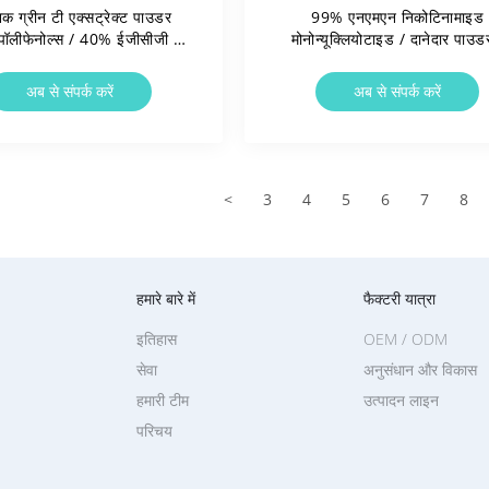
निक ग्रीन टी एक्सट्रेक्ट पाउडर
99% एनएमएन निकोटिनामाइड
ॉलीफेनोल्स / 40% ईजीसीजी /
मोनोन्यूक्लियोटाइड / दानेदार पाउड
डिकैफ़िनेटेड / क्लीन लेबल
उच्च घनत्व 0.5-0.7 ग्राम / एम
अब से संपर्क करें
अब से संपर्क करें
<
3
4
5
6
7
8
हमारे बारे में
फैक्टरी यात्रा
इतिहास
OEM / ODM
सेवा
अनुसंधान और विकास
हमारी टीम
उत्पादन लाइन
परिचय