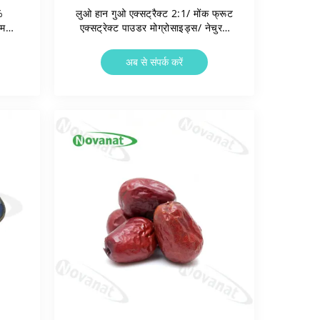
%
लुओ हान गुओ एक्सट्रैक्ट 2:1/ मोंक फ्रूट
टम
एक्सट्रेक्ट पाउडर मोग्रोसाइड्स/ नेचुरल
िन
स्वीटनर
अब से संपर्क करें