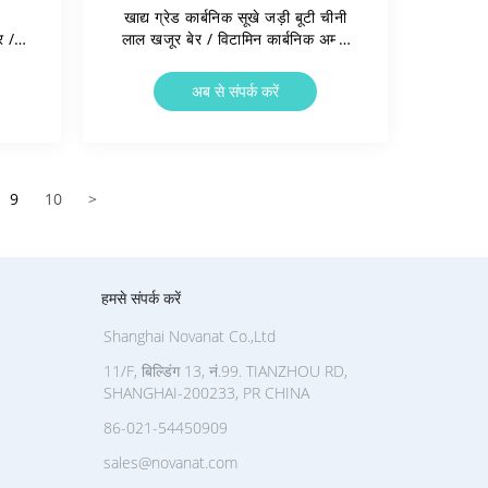
खाद्य ग्रेड कार्बनिक सूखे जड़ी बूटी चीनी
र /
लाल खजूर बेर / विटामिन कार्बनिक अम्लों
एल
में समृद्ध
अब से संपर्क करें
9
10
>
हमसे संपर्क करें
Shanghai Novanat Co.,Ltd
11/F, बिल्डिंग 13, नं.99. TIANZHOU RD,
SHANGHAI-200233, PR CHINA
86-021-54450909
sales@novanat.com